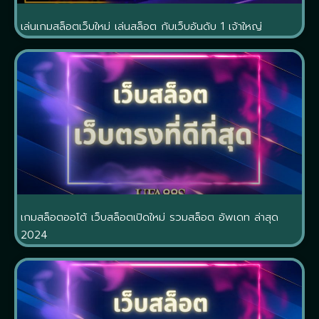
เล่นเกมสล็อตเว็บใหม่ เล่นสล็อต กับเว็บอันดับ 1 เจ้าใหญ่
เกมสล็อตออโต้ เว็บสล็อตเปิดใหม่ รวมสล็อต อัพเดท ล่าสุด
2024