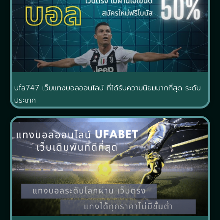
ufa747 เว็บแทงบอลออนไลน์ ที่ได้รับความนิยมมากที่สุด ระดับ
ประเทศ