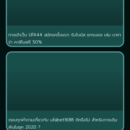
ทางเข้าเว็บ UFA44 สมัครครั้งแรก รับโบนัส แทงบอล เล่น บาคา
ร่า คาสิโนฟรี 50%
ตอบทุกคำถามเกี่ยวกับ ufabet1688 ดีหรือไม่ สำหรับการเดิม
พันในยุค 2020 ?