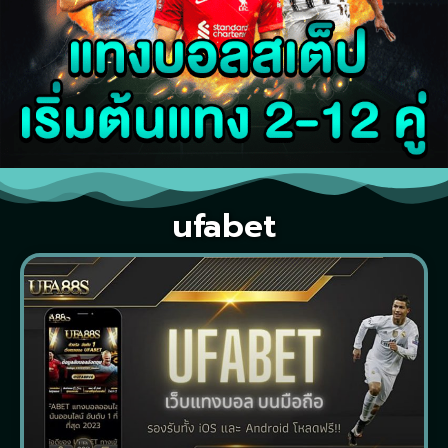
ufabet