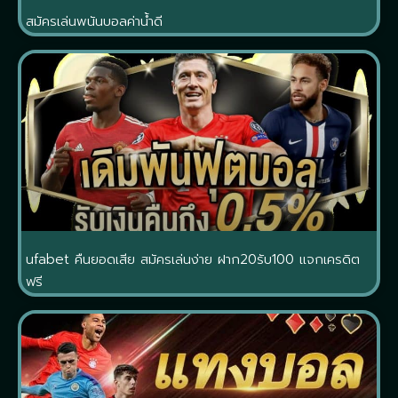
สมัครเล่นพนันบอลค่าน้ำดี
ufabet คืนยอดเสีย สมัครเล่นง่าย ฝาก20รับ100 แจกเครดิต
ฟรี