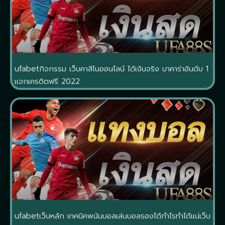
ufabetกิจกรรม เว็บคาสิโนออนไลน์ ได้เงินจริง บาคาร่าอันดับ 1
เเจกเครดิตฟรี 2022
ufabetเว็บหลัก เทคนิคพนันบอลเล่นบอลรองได้กำไรทำได้แน่เว็บ