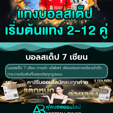
บอลสเต็ป 7 เซียน
บอลสเต็ป 7 เซียน ทางเข้า ufabet เพียงช่องทางเดียวเข้าถึง
การวางเดิมพันที่ปลอดภัยทุกรูปแบบ