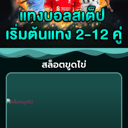
สล็อตขูดไข่