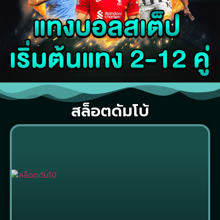
สล็อตดัมโบ้