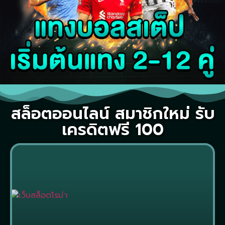
สล็อตออนไลน์ สมาชิกใหม่ รับ
เครดิตฟรี 100