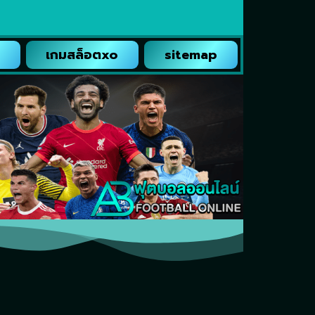
เกมสล็อตxo
sitemap