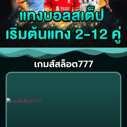
เกมส์สล็อต777