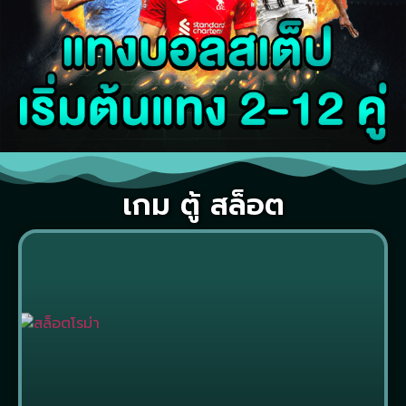
เกม ตู้ สล็อต