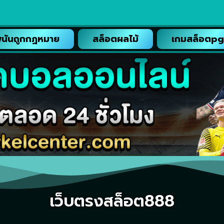
พนันถูกกฏหมาย
สล็อตผลไม้
เกมสล็อตpg
เว็บตรงสล็อต888