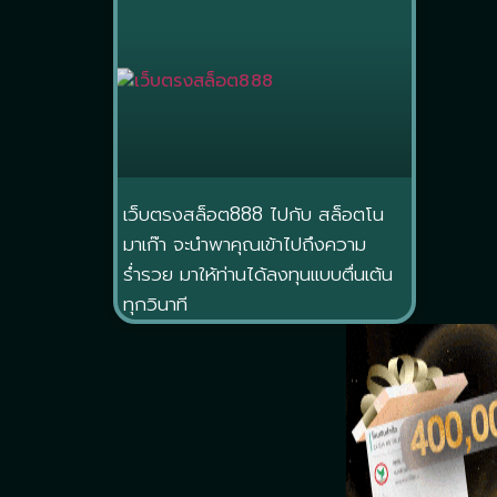
เว็บตรงสล็อต888 ไปกับ สล็อตโน
มาเก๊า จะนำพาคุณเข้าไปถึงความ
ร่ำรวย มาให้ท่านได้ลงทุนแบบตื่นเต้น
ทุกวินาที