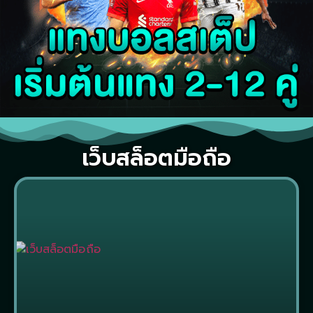
เว็บสล็อตมือถือ