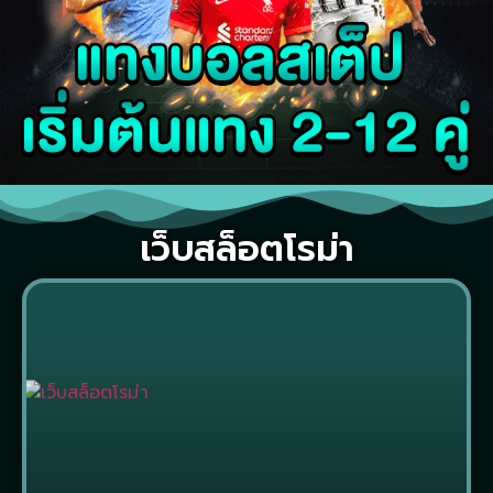
เว็บสล็อตโรม่า