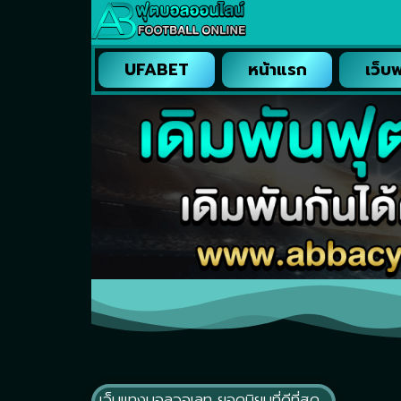
UFABET
หน้าแรก
เว็บ
เว็บแทงบอลวอเลท ยอดนิยมที่ดีที่สุด