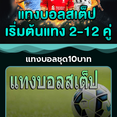
แทงบอลชุด10บาท