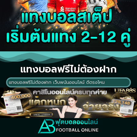
แทงบอลฟรีไม่ต้องฝาก
แทงบอลฟรีไม่ต้องฝาก เว็บพนันออนไลน์ ดีตรงไหน