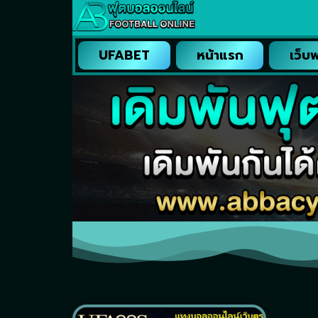
UFABET
หน้าแรก
เว็บ