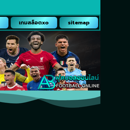
เกมสล็อตxo
sitemap