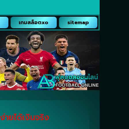
เกมสล็อตxo
sitemap
่ายได้เงินจริง