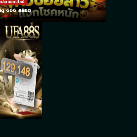
สล็อตออนไลน์
ig 666 สล็อต
admin