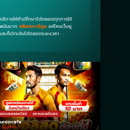
้บริการ
ให้คำปรึกษา
ได้
ตลอด
ทุก
การใช้
พนัน
มาก
สล็อตการ์ตูน
แค่ไหน
เว็บ
ยู
และก็
เบิกเงิน
ได้
ตลอดระยะเวลา
แทงบอลออนไลน์
แทงบอลเงินสด
uroocafe
กูรูลูกยาง