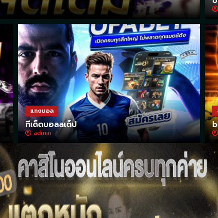
บ
แทงบอล
ทีเด็ดบอลสเต็ป
b
admin