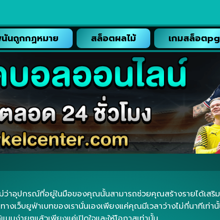
พนันถูกกฏหมาย
สล็อตผลไม้
เกมสล็อตpg
อไม่ว่าอุปกรณ์ที่อยู่ในมือของคุณนั้นสามารถช่วยคุณสร้างรายได้เส
ทางเว็บยูฟ่าเบทของเรานั่นเองเพียงแค่คุณมีเวลาว่างไม่กี่นาทีเ
แบบง่ายๆแล้วเพียงแค่เปิดใจและให้โอกาสเท่านั้น