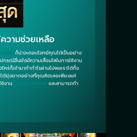
ห้ความช่วยเหลือ
et1688
ก็น่าจะตอบโจทย์คุณได้เป็นอย่าง
ุปกรณ์อื่นยังมีความเลื่อมใสในการใช้งาน
มื่อไหร่ก็เข้ามาทำกำไรผ่านไปพอเราได้ทั้ง
่ได้ยุ่งยากอย่างที่คุณคิดเลยเพียงแค่
รใช้งาน
ทางเข้า ufabet
และสามารถทำ