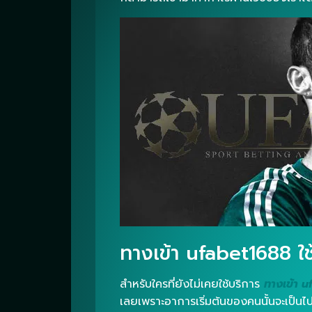
ทางเข้า ufabet1688 ใช้
สำหรับใครที่ยังไม่เคยใช้บริการ
ทางเข้า 
เลยเพราะอาการเริ่มต้นของคนนั้นจะเป็นไ