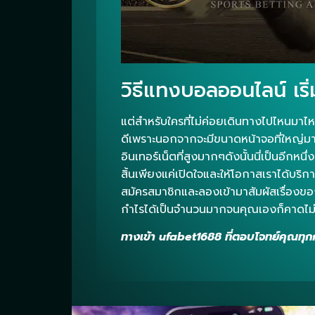
วิธีแทงบอลออนไลน์ เริ
แต่สำหรับใครที่ไม่ค่อยเดินทางไปไหนมาไห
ดีเพราะนอกจากจะมีขนาดหน้าจอที่ใหญ่มากๆ
อินเทอร์เน็ตที่สูงมากๆดังนั้นนี่เป็นอีกหน
สิ้นเพียงแค่เปิดใจและให้โอกาสเราได้บริก
สมัครสมาชิกและลองเข้ามาสัมผัสเรื่องข
กำไรได้เป็นจำนวนมากจนคุณเองก็คาดไม่
ทางเข้า ufabet1688 ที่ตอบโจทย์คุณท