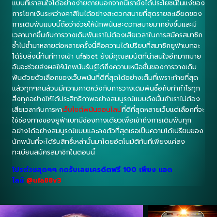
แบบที่เราสนใจได้อย่างง่ายดายนอกจากนี้เรายังได้ประโยชน์ในแง่ของ
การโยกเงินระหว่างคาสิโนได้อย่างสะดวกสบายที่สุดรายละเอียดของ
การเดิมพันแบบนี้ถือว่าช่วยให้นักพนันสะดวกสบายมากยิ่งขึ้นและมี
เวลามากขึ้นกับการวางเดิมพันเราไม่ต้องเสียเวลาในการสมัครสมาชิก
ซ้ำไปซ้ำมาหลายต่อหลายครั้งนี่คือความได้เปรียบที่สมาชิกยูฟ่าเบทจะ
ได้รับสิ่งนี้ทันทีทางเข้า ufabet ยังมีคุณสมบัติที่น่าสนใจอีกมากมาย
อันจะช่วยส่งผลให้นักพนันรับรู้ได้ถึงความเหนือชั้นของการวางเดิม
พันด้วยตัวเลือกของเว็บพนันที่ดีที่สุดได้อย่างเต็มที่เพราะท้ายที่สุด
แล้วทุกๆคนล้วนมีความคาดหวังกับการวางเดิมพันซื้อกับทำกำไรทุก
สิ่งทุกอย่างให้ได้ประสิทธิภาพอย่างสมบูรณ์แบบดังนั้นถ้าเราไม่ต้อง
เสียเวลากับการหา
เว็บไซต์พนันออนไลน์
ที่ดีที่สุดหลายเว็บแต่เลือกที่จะ
ใช้ช่องทางของยูฟ่าเบทมีช่องทางเดียวเพื่อเข้าถึงการเดิมพันทุก
อย่างได้อย่างสมบูรณ์แบบและลงตัวที่สุดเธอเป็นความได้เปรียบของ
นักพนันที่จะได้รับสิทธิ์เหล่านั้นมาโดยอัตโนมัติทันทีเพียงแค่ลง
ทะเบียนสมัครสมาชิกในตอนนี้
โปรด่วนสุดๆๆ กดรับเลยเครดิตฟรี 100 เพียง แอด
ไลน์
@ufa88v3