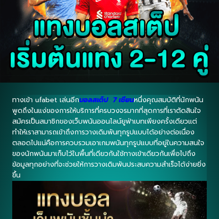
ทางเข้า ufabet เล่นอีก
บอลสเต็ป 7 เซียน
หนึ่งคุณสมบัติที่นักพนัน
พูดถึงในแง่ของการให้บริการที่ครบวงจรมากที่สุดการที่เราตัดสินใจ
สมัครเป็นสมาชิกของเว็บพนันออนไลน์ยูฟ่าเบทเพียงครั้งเดียวแต่
ทำให้เราสามารถเข้าถึงการวางเดิมพันทุกรูปแบบได้อย่างต่อเนื่อง
ตลอดไปแน่คือการควบรวมเอาเกมพนันทุกรูปแบบที่อยู่ในความสนใจ
ของนักพนันมาเก็บไว้ในพื้นที่เดียวกันใช้ทางเข้าเดียวกันเพื่อไปถึง
ข้อมูลทุกอย่างที่จะช่วยให้การวางเดิมพันประสบความสำเร็จได้ง่ายยิ่ง
ขึ้น