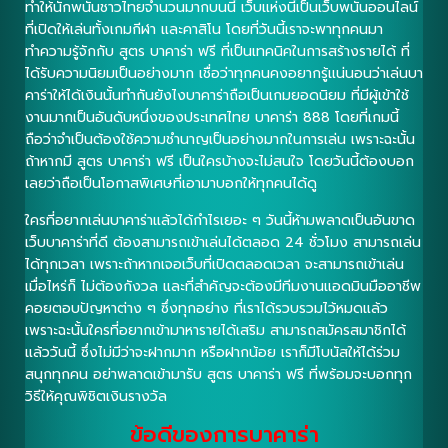
ทำให้นักพนันชาวไทยจำนวนมากบนนี้ เว็บแห่งนี้เป็นเว็บพนันออนไลน์
ที่เปิดให้เล่นทั้งเกมกีฬา และคาสิโน โดยที่วันนี้เราจะพาทุกคนมา
ทำความรู้จักกับ สูตร บาคาร่า ฟรี ที่เป็นเทคนิคในการสร้างรายได้ ที่
ได้รับความนิยมเป็นอย่างมาก เชื่อว่าทุกคนคงอยากรู้แน่นอนว่าเล่นบา
คาร่าให้ได้เงินนั้นทำกันยังไงบาคาร่าถือเป็นเกมยอดนิยม ที่มีผู้เข้าใช้
งานมากเป็นอันดับหนึ่งของประเทศไทย บาคาร่า 888 โดยที่เกมนี้
ถือว่าจำเป็นต้องใช้ความชำนาญเป็นอย่างมากในการเล่น เพราะฉะนั้น
ถ้าหากมี สูตร บาคาร่า ฟรี เป็นใครบ้างจะไม่สนใจ โดยวันนี้ต้องบอก
เลยว่าถือเป็นโอกาสพิเศษที่เอามาบอกให้ทุกคนได้ดู
ใครที่อยากเล่นบาคาร่าแล้วได้กำไรเยอะ ๆ วันนี้ห้ามพลาดเป็นอันขาด
เว็บบาคาร่าที่ดี ต้องสามารถเข้าเล่นได้ตลอด 24 ชั่วโมง สามารถเล่น
ได้ทุกเวลา เพราะถ้าหากเจอเว็บที่เปิดตลอดเวลา จะสามารถเข้าเล่น
เมื่อไหร่ก็ ไม่ต้องกังวล และที่สำคัญจะต้องมีทีมงานแอดมินมืออาชีพ
คอยตอบปัญหาต่าง ๆ ซึ่งทุกอย่าง ที่เราได้รวบรวมไว้หมดแล้ว
เพราะฉะนั้นใครที่อยากเข้ามาหารายได้เสริม สามารถสมัครสมาชิกได้
แล้ววันนี้ ซึ่งไม่มีว่าจะฝากมาก หรือฝากน้อย เราก็มีโบนัสให้ได้ร่วม
สนุกทุกคน อย่าพลาดเข้ามารับ สูตร บาคาร่า ฟรี ที่พร้อมจะบอกทุก
วิธีให้คุณพิชิตเงินรางวัล
ข้อดีของการบาคาร่า