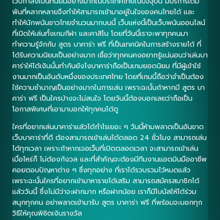
เว็บกำลังเป็นที่นิยมอย่างมากในประเทศไทยในปัจจุบัน มีบริการเดิม
พันที่หลากหลายจึงทำให้สามารถเข้ามาอยู่ในใจของคนไทยได้ และ
ทำให้นักพนันชาวไทยจำนวนมากบนนี้ เว็บแห่งนี้เป็นเว็บพนันออนไลน์
ที่เปิดให้เล่นทั้งเกมกีฬา และคาสิโน โดยที่วันนี้เราจะพาทุกคนมา
ทำความรู้จักกับ สูตร บาคาร่า ฟรี ที่เป็นเทคนิคในการสร้างรายได้ ที่
ได้รับความนิยมเป็นอย่างมาก เชื่อว่าทุกคนคงอยากรู้แน่นอนว่าเล่นบา
คาร่าให้ได้เงินนั้นทำกันยังไงบาคาร่าถือเป็นเกมยอดนิยม ที่มีผู้เข้าใช้
งานมากเป็นอันดับหนึ่งของประเทศไทย โดยที่เกมนี้ถือว่าจำเป็นต้อง
ใช้ความชำนาญเป็นอย่างมากในการเล่น เพราะฉะนั้นถ้าหากมี สูตร บา
คาร่า ฟรี เป็นใครบ้างจะไม่สนใจ โดยวันนี้ต้องบอกเลยว่าถือเป็น
โอกาสพิเศษที่เอามาบอกให้ทุกคนได้ดู
ใครที่อยากเล่นบาคาร่าแล้วได้กำไรเยอะ ๆ วันนี้ห้ามพลาดเป็นอันขาด
เว็บบาคาร่าที่ดี ต้องสามารถเข้าเล่นได้ตลอด 24 ชั่วโมง สามารถเล่น
ได้ทุกเวลา เพราะถ้าหากเจอเว็บที่เปิดตลอดเวลา จะสามารถเข้าเล่น
เมื่อไหร่ก็ ไม่ต้องกังวล และที่สำคัญจะต้องมีทีมงานแอดมินมืออาชีพ
คอยตอบปัญหาต่าง ๆ ซึ่งทุกอย่าง ที่เราได้รวบรวมไว้หมดแล้ว
เพราะฉะนั้นใครที่อยากเข้ามาหารายได้เสริม สามารถสมัครสมาชิกได้
แล้ววันนี้ ซึ่งไม่มีว่าจะฝากมาก หรือฝากน้อย เราก็มีโบนัสให้ได้ร่วม
สนุกทุกคน อย่าพลาดเข้ามารับ สูตร บาคาร่า ฟรี ที่พร้อมจะบอกทุก
วิธีให้คุณพิชิตเงินรางวัล