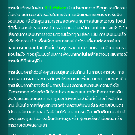
การเล่นเว็ยพนันผ่าน
911ufabet
เป็นประสบการณ์ที่สนุกและมีความ
ตื่นเต้น แต่ควรระมัดระวังในการจัดการเงินและการเล่นอย่างรับผิด
ชอบเสมอ เพื่อให้คุณสามารถเพลิดเพลินกับการเล่นและเอาประโยชน์
ที่ดีที่สุดจากประสบการณ์การเล่นบาคาร่าคาสิโนออนไลน์บางแห่งมีตัว
เลือกในการเล่นบาคาร่าด้วยความเร็วที่คุณเลือก เช่น การเล่นแบบเร็ว
หรือเร่งความเร็ว เพื่อให้คุณสามารถเล่นได้ตามที่คุณต้องการโลก
ของการเกมออนไลน์เป็นที่เจริญรุ่งเรืองอย่างรวดเร็ว คาสิโนบาคาร่า
ออนไลน์จะคงอยู่ในแนวโน้มการพัฒนาเทคโนโลยีที่สร้างประสบการณ์
การเล่นที่ยิ่งใหญ่ขึ้น
การเล่นบาคาร่าช่วยให้คุณเรียนรู้และปรับทักษะในการบริหารเงิน การ
วางแผนการเล่นและการเดิมพันให้เหมาะสมเพื่อความยาวนานของเงิน
การเล่นบาคาร่าอาจช่วยในการปรับปรุงความสมาธิและความตั้งใจ
เนื่องจากคุณต้องตัดสินใจอย่างรอบคอบและคำนึงถึงการวางเดิม
พันในแต่ละรอบในบาคาร่า คุณจะได้พบกับเจ้ามือที่กำลังทำหน้าที่ใน
เกม นี่เป็นโอกาสที่คุณสามารถสร้างความสัมพันธ์และความเป็นมิตร
ได้การเล่นบาคาร่าออนไลน์ช่วยให้คุณสามารถเลือกเดิมพันตามสไตล์
เฉพาะของคุณ ไม่ว่าจะเป็นเดิมพันสูง-ต่ำ ผู้เล่นหรือเจ้ามือชนะ หรือ
การวางเดิมพันสามเส้า