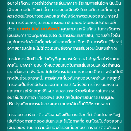
อย่างไรก็ตาม ควรจำไว้ว่าการเล่นบาคาร่าหรือเกมคาสิโนใดๆ นั้นเป็น
เพียงความบันเทิงเท่านั้น การลงทุนเงินจริงในเกมมีความเสี่ยง คุณ
ควรตัดสินใจอย่างรอบคอบและคำนึงถึงภาพรวมของสถานการณ์
ทางการเงินของคุณเสมอการเล่นคาสิโนออนไลน์ยังมีประโยชน์อีก
ด้วย
บาคาร่า 888 เครดิตฟรี
คุณสามารถเพิ่มทักษะในการจัดการ
เงินและการควบคุมอารมณ์ได้ ในการเล่นเกมคาสิโน, ความสำเร็จขึ้น
อยู่กับการตัดสินใจที่ถูกต้องในขณะที่คุณเสี่ยงเงิน การเรียนรู้ที่จะอยู่
อาศัยอารมณ์และไม่ให้ตัวเองเพลียจากการเสี่ยงเงินเป็นสิ่งสำคัญ
การจัดการเงินเป็นสิ่งสำคัญที่คุณควรให้ความสำคัญเมื่อเข้าร่วมเกม
คาสิโน บาคาร่า 888 กำหนดขอบเขตในการเสี่ยงเงินและตั้งกำหนด
เวลาที่จะเล่น เพื่อป้องกันไม่ให้การเล่นบาคาร่ากลายเป็นการพนันที่ไม่มี
ทางยับยั้งนอกจากนี้, การศึกษาเกี่ยวกับกฎของบาคาร่าและกลยุทธ์
การเล่นเป็นสิ่งที่มีประโยชน์มาก การเข้าใจถึงวิธีการทำงานของเกม
และสามารถใช้กลยุทธ์ที่เหมาะสมสามารถช่วยเพิ่มโอกาสในการชนะ
อย่าลืมใช้บาคาร่า เครดิตฟรี 300 ให้เป็นโอกาสในการเรียนรู้และ
ปรับปรุงทักษะการเล่นของคุณ เกมคาสิโนนั้นมีมิติหลากหลาย
การเล่นบาคาร่าเครดิตฟรีแจกจริงเป็นทางเลือกที่น่าตื่นเต้นสำหรับผู้
เล่นที่ต้องการทดลองเล่นเกมและรับโอกาสที่จะชนะโดยไม่ต้องลงทุน
เงินตัวเอง ในบทความนี้เราจะสำรวจเกี่ยวกับบาคาร่าเครดิตฟรีแจก