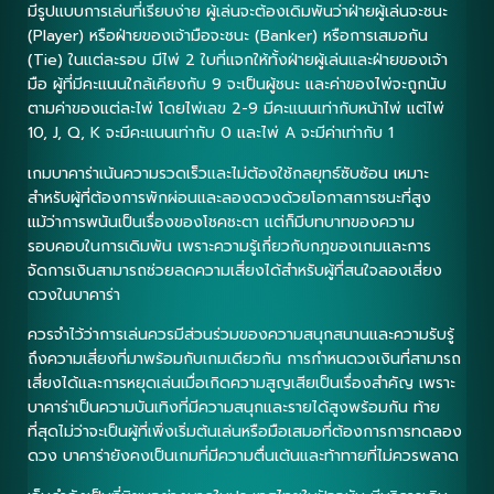
มีรูปแบบการเล่นที่เรียบง่าย ผู้เล่นจะต้องเดิมพันว่าฝ่ายผู้เล่นจะชนะ
(Player) หรือฝ่ายของเจ้ามือจะชนะ (Banker) หรือการเสมอกัน
(Tie) ในแต่ละรอบ มีไพ่ 2 ใบที่แจกให้ทั้งฝ่ายผู้เล่นและฝ่ายของเจ้า
มือ ผู้ที่มีคะแนนใกล้เคียงกับ 9 จะเป็นผู้ชนะ และค่าของไพ่จะถูกนับ
ตามค่าของแต่ละไพ่ โดยไพ่เลข 2-9 มีคะแนนเท่ากับหน้าไพ่ แต่ไพ่
10, J, Q, K จะมีคะแนนเท่ากับ 0 และไพ่ A จะมีค่าเท่ากับ 1
เกมบาคาร่าเน้นความรวดเร็วและไม่ต้องใช้กลยุทธ์ซับซ้อน เหมาะ
สำหรับผู้ที่ต้องการพักผ่อนและลองดวงด้วยโอกาสการชนะที่สูง
แม้ว่าการพนันเป็นเรื่องของโชคชะตา แต่ก็มีบทบาทของความ
รอบคอบในการเดิมพัน เพราะความรู้เกี่ยวกับกฎของเกมและการ
จัดการเงินสามารถช่วยลดความเสี่ยงได้สำหรับผู้ที่สนใจลองเสี่ยง
ดวงในบาคาร่า
ควรจำไว้ว่าการเล่นควรมีส่วนร่วมของความสนุกสนานและความรับรู้
ถึงความเสี่ยงที่มาพร้อมกับเกมเดียวกัน การกำหนดวงเงินที่สามารถ
เสี่ยงได้และการหยุดเล่นเมื่อเกิดความสูญเสียเป็นเรื่องสำคัญ เพราะ
บาคาร่าเป็นความบันเทิงที่มีความสนุกและรายได้สูงพร้อมกัน ท้าย
ที่สุดไม่ว่าจะเป็นผู้ที่เพิ่งเริ่มต้นเล่นหรือมือเสมอที่ต้องการการทดลอง
ดวง บาคาร่ายังคงเป็นเกมที่มีความตื่นเต้นและท้าทายที่ไม่ควรพลาด