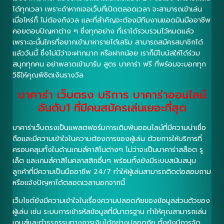
ได้ทุกเวลา เพราะถ้าหากเจอเว็บที่เปิดตลอดเวลา จะสามารถเข้าเล่น
เมื่อไหร่ก็ ไม่ต้องกังวล และที่สำคัญจะต้องมีทีมงานแอดมินมืออาชีพ
คอยตอบปัญหาต่าง ๆ ซึ่งทุกอย่าง ที่เราได้รวบรวมไว้หมดแล้ว
เพราะฉะนั้นใครที่อยากเข้ามาหารายได้เสริม สามารถสมัครสมาชิกได้
แล้ววันนี้ ซึ่งไม่มีว่าจะฝากมาก หรือฝากน้อย เราก็มีโบนัสให้ได้ร่วม
สนุกทุกคน อย่าพลาดเข้ามารับ สูตร บาคาร่า ฟรี ที่พร้อมจะบอกทุก
วิธีให้คุณพิชิตเงินรางวัล
บาคาร่า เว็บตรง บริการ บาคาร่าออนไลน์
อันดับ1 ที่มีคนสมัครเล่นเยอะที่สุด
บาคาร่าเว็บตรงเป็นแพลตฟอร์มการเดิมพันออนไลน์ที่มีความน่าเชื่อ
ถือและมีความเข้าใจในความต้องการของผู้เล่น ด้วยการให้บริการที่
ครอบคลุมทั้งในด้านเกมส์คาสิโนต่างๆ ไม่ว่าจะเป็นบาคาร่าสล็อต รู
เล็ต และเกมส์คาสิโนคลาสสิกอื่นๆ พร้อมทั้งยังมีระบบสนับสนุน
ลูกค้าที่มีความเป็นมืออาชีพ 24/7 ทำให้ผู้เล่นสามารถติดต่อสอบถาม
หรือแจ้งปัญหาได้ตลอดเวลานอกจากนี้
เว็บไซต์ยังมีความเข้าใจในเรื่องความปลอดภัยของข้อมูลส่วนตัวของ
ผู้เล่น เช่น ระบบการเข้ารหัสข้อมูลที่มีมาตรฐาน ทำให้คุณสามารถเล่น
เกมส์และทำธุรกรรมทางการเงินได้อย่างปลอดภัย ทั้งยังมีการจัด