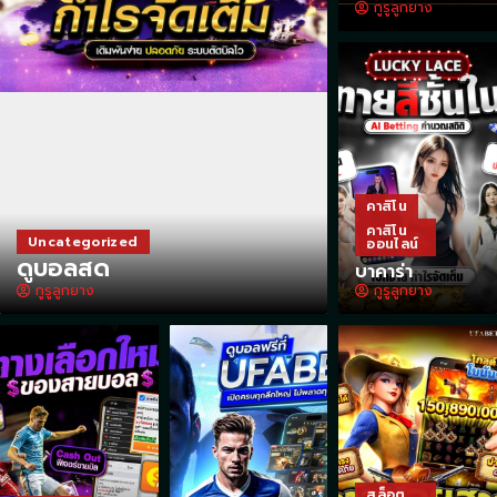
กูรูลูกยาง
คาสิโน
คาสิโน
Uncategorized
ออนไลน์
ดูบอลสด
บาคาร่า
กูรูลูกยาง
กูรูลูกยาง
สล็อต