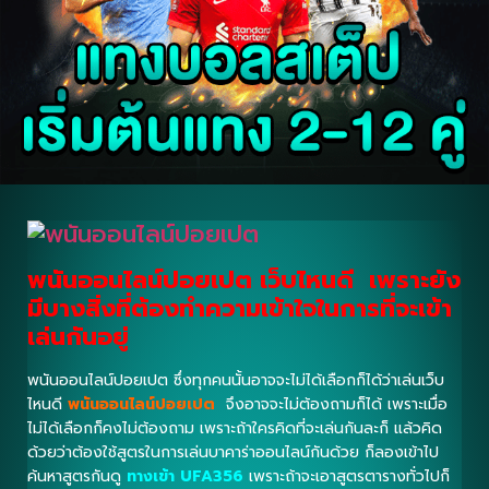
พนันออนไลน์ปอยเปต เว็บไหนดี เพราะยัง
มีบางสิ่งที่ต้องทำความเข้าใจในการที่จะเข้า
เล่นกันอยู่
พนันออนไลน์ปอยเปต ซึ่งทุกคนนั้นอาจจะไม่ได้เลือกก็ได้ว่าเล่นเว็บ
ไหนดี
พนันออนไลน์ปอยเปต
จึงอาจจะไม่ต้องถามก็ได้ เพราะเมื่อ
ไม่ได้เลือกก็คงไม่ต้องถาม เพราะถ้าใครคิดที่จะเล่นกันละก็ แล้วคิด
ด้วยว่าต้องใช้สูตรในการเล่น
บาคาร่าออนไลน์กันด้วย ก็ลองเข้าไป
ค้นหาสูตรกันดู
ทางเข้า UFA356
เพราะถ้าจะเอาสูตรตารางทั่วไปก็