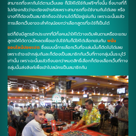
สามารถที่จะหากันได้ตามเว็บเลย ก็มีให้ได้ใช้กันฟรีๆทั้งนั้น ซึ่งบางที่ก็
ไม่ต้องกลัวว่าจะต้องเข้ารหัสเพราะสามารถที่จะใช้งานกันได้เลย หรือ
บางที่ก็ต้องเป็นสมาชิกถึงจะใช้งานได้ก็มีอยู่เช่นกัน เพราะฉะนั้นแล้ว
การเลือกเว็บอาจจะสำคัญน้อยกว่าเลือกสูตรที่จะใช้ก็เป็นได้
แต่ก็ยังมีสูตรอีกประเภทที่มีทั้งคนนำให้ได้วางเดิมพันตามหรือจะแถม
สูตรให้ได้ดาวน์โหลดเพื่อเอาไปใช้กันก็มีให้ได้เลือกเช่นกัน
พนัน
ออนไลน์ปอยเปต
ซึ่งแบบนี้การเลือกเว็บที่จะเล่นนั้นก็ตัดไปได้เลย
เพราะถ้าจะเข้ากลุ่มกันละก็ต้องเป็นสมาชิกกับเว็บที่ทางกลุ่มนั้นระบุไว้
เท่านั้น เพราะฉะนั้นแล้วถึงบอกว่าหมดสิทธิ์เลือกก็ต้องเลือกเว็บที่ทาง
กลุ่มนั้นส่งลิงค์เพื่อเข้าไปสมัครเป็นสมาชิกกัน