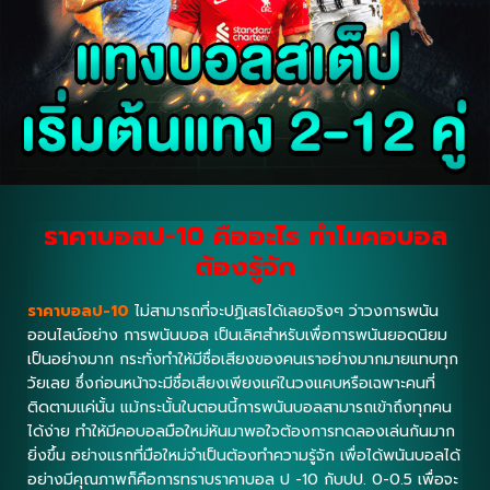
ราคาบอลป-10 คืออะไร ทำไมคอบอล
ต้องรู้จัก
ราคาบอลป-10
ไม่สามารถที่จะปฏิเสธได้เลยจริงๆ ว่าวงการพนัน
ออนไลน์อย่าง การพนันบอล เป็นเลิศสำหรับเพื่อการพนันยอดนิยม
เป็นอย่างมาก กระทั่งทำให้มีชื่อเสียงของคนเราอย่างมากมายแทบทุก
วัยเลย ซึ่งก่อนหน้าจะมีชื่อเสียงเพียงแค่ในวงแคบหรือเฉพาะคนที่
ติดตามแค่นั้น แม้กระนั้นในตอนนี้การพนันบอลสามารถเข้าถึงทุกคน
ได้ง่าย ทำให้มีคอบอลมือใหม่หันมาพอใจต้องการทดลองเล่นกันมาก
ยิ่งขึ้น อย่างแรกที่มือใหม่จำเป็นต้องทำความรู้จัก เพื่อได้พนันบอลได้
อย่างมีคุณภาพก็คือการทราบราคาบอล ป -10 กับปป. 0-0.5 เพื่อจะ