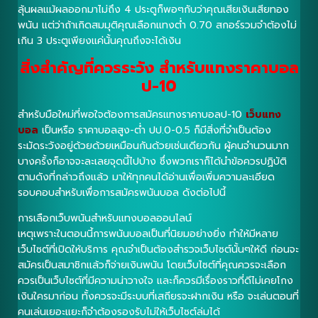
ลุ้นผลแม้ผลออกมาไม่ถึง 4 ประตูก็พอๆกับว่าคุณเสียเงินเสียทอง
พนัน แต่ว่าถ้าเกิดสมมุติคุณเลือกแทงต่ำ 0.70 สกอร์รวมจำต้องไม่
เกิน 3 ประตูเพียงแค่นั้นคุณถึงจะได้เงิน
สิ่งสำคัญที่ควรระวัง สำหรับแทงราคาบอล
ป-10
สำหรับมือใหม่ที่พอใจต้องการสมัครแทงราคาบอลป-10
เว็บแทง
บอล
เป็นหรือ ราคาบอลสูง-ต่ำ ปป.0-0.5 ก็มีสิ่งที่จำเป็นต้อง
ระมัดระวังอยู่ด้วยด้วยเหมือนกันด้วยเช่นเดียวกัน ผู้คนจำนวนมาก
บางครั้งก็อาจจะละเลยจุดนี้ไปบ้าง ซึ่งพวกเราก็ได้นำข้อควรปฏิบัติ
ตามดังที่กล่าวถึงแล้ว มาให้ทุกคนได้อ่านเพื่อเพิ่มความละเอียด
รอบคอบสำหรับเพื่อการสมัครพนันบอล ดังต่อไปนี้
การเลือกเว็บพนันสำหรับแทงบอลออนไลน์
เหตุเพราะในตอนนี้การพนันบอลเป็นที่นิยมอย่างยิ่ง ทำให้มีหลาย
เว็บไซต์ที่เปิดให้บริการ คุณจำเป็นต้องสำรวจเว็บไซต์นั้นๆให้ดี ก่อนจะ
สมัครเป็นสมาชิกแล้วก็จ่ายเงินพนัน โดยเว็บไซต์ที่คุณควรจะเลือก
ควรเป็นเว็บไซต์ที่มีความน่าวางใจ และก็ควรมีเรื่องราวที่ดีไม่เคยโกง
เงินใครมาก่อน ทั้งควรจะมีระบบที่เสถียรจะฝากเงิน หรือ จะเล่นตอนที่
คนเล่นเยอะแยะก็จำต้องรองรับไม่ให้เว็บไซต์ล่มได้