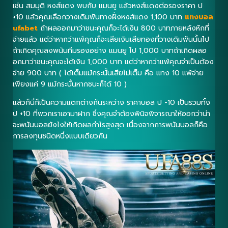
เช่น สมมุติ หงส์แดง พบกับ แมนยู แล้วหงส์แดงต่อรองราคา ป
+10 แล้วคุณเลือกวางเดิมพันทางฝั่งหงส์แดง 1,100 บาท
แทงบอล
ufabet
ถ้าผลออกมาว่าชนะคุณก็จะได้เงิน 800 บาทภายหลังหักที่
จ่ายแล้ว แต่ว่าหากว่าแพ้คุณก็จะเสียเงินเสียทองที่วางเดิมพันนั้นไป
ถ้าเกิดคุณลงพนันทีมรองอย่าง แมนยู ไป 1,000 บาทถ้าเกิดผลอ
อกมาว่าชนะคุณจะได้เงิน 1,000 บาท แต่ว่าหากว่าแพ้คุณจำเป็นต้อง
จ่าย 900 บาท ( ได้เต็มแม้กระนั้นเสียไม่เต็ม คือ แทง 10 แพ้จ่าย
เพียงแค่ 9 แม้กระนั้นหากชนะก็ได้ 10 )
แล้วก็นี่ก็เป็นความแตกต่างกันระหว่าง ราคาบอล ป -10 เป็นรวมทั้ง
ป +10 ที่พวกเราเอามาฝาก ซึ่งคุณจำต้องพินิจพิจารณาให้ออกว่าน่า
จะพนันบอลยังไงให้เกิดผลกำไรสูงสุด เนื่องจากการพนันบอลก็คือ
การลงทุนชนิดหนึ่งแบบเดียวกัน