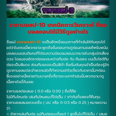
ราคาบอลป-10 เทคนิคการวิเคราะห์ ที่คอ
บอลชอบใช้มีวิธีดูอย่างไร
ถึงแม้
ราคาบอลป-10
จะเป็นอีกหนึ่งแนวทางที่ทำเงินให้กับคุณได้
แต่ว่าในตรงนี้พวกเราจะพูดถึงขั้นตอนการดูก่อนคาบอลสำหรับพนัน
บอลแบบแฮนดิแคปที่ได้รบความนิยมชมชอบมากมายในกลุ่มนักเสี่ยง
ดวง โดยมองอัตราต่อรองระหว่างทีมต่อ กับ ทีมรอง บนเว็บไซต์ทีม
ต่อจะเป็นสีแดง ส่วนทีมรองจะเป็นสีดำ ซึ่งเริ่มต้นคุณจำเป็นต้องรู้จัก
ดูราคาบอลแต่ละจำพวกแล้วก็ทำความเข้าใจเกี่ยวกับราคานั้นๆก่อน
ชี้แจงอย่างนี้หลายท่านบางครั้งก็อาจจะงงๆถ้าเช่นนั้นพวกเรามาดู
เนื้อหาดังนี้กันเลย
ราคาบอลต่อเสมอ ( 0.0 หรือ 0.00 ) ซึ่งก็คือ
ไม่มีทีมไหนต่อ เล่นทีมไหนชนะก็ได้เต็ม / เท่ากันทั้งสองก็คืนทุน
ราคาบอลเสมอควบครึ่ง ( ปป. หรือ 0-0.5 หรือ 0.25 ) หมายความ
ว่า
– ถ้าหากเล่นทีมต่อ แม้ทีมต่อชนะตั้งแต่ 1 ลูกขึ้นไปก็ได้เต็ม / เสมอ