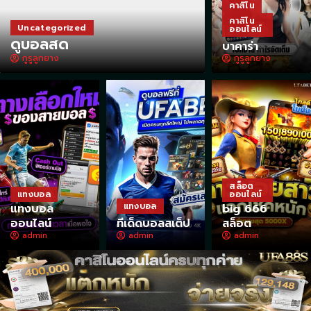
คาสิโน
คาสิโน
Uncategorized
ออนไลน์
ดูบอลสด
บาคาร่า
กูรูลูกยาง
กูรูลูกยาง
สล็อต
แทงบอล
ออนไลน์
แทงบอล
แทงบอล
big 666
ออนไลน์
ทีเด็ดบอลสเต็ป
สล็อต
admin
admin
admin