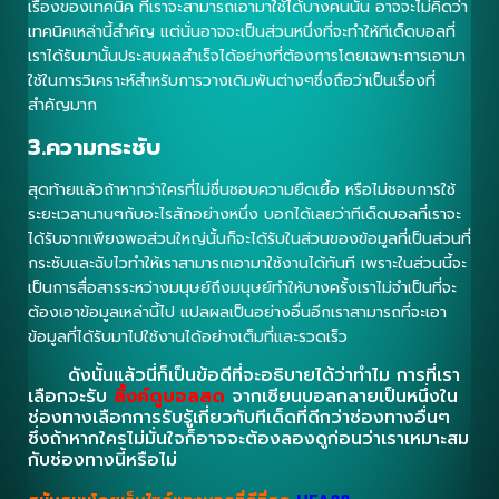
เรื่องของเทคนิค ที่เราจะสามารถเอามาใช้ได้บางคนนั้น อาจจะไม่คิดว่า
เทคนิคเหล่านี้สำคัญ แต่นั่นอาจจะเป็นส่วนหนึ่งที่จะทำให้ทีเด็ดบอลที่
เราได้รับมานั้นประสบผลสำเร็จได้อย่างที่ต้องการโดยเฉพาะการเอามา
ใช้ในการวิเคราะห์สำหรับการวางเดิมพันต่างๆซึ่งถือว่าเป็นเรื่องที่
สำคัญมาก
3.ความกระชับ
สุดท้ายแล้วถ้าหากว่าใครที่ไม่ชื่นชอบความยืดเยื้อ หรือไม่ชอบการใช้
ระยะเวลานานๆกับอะไรสักอย่างหนึ่ง บอกได้เลยว่าทีเด็ดบอลที่เราจะ
ได้รับจากเพียงพอส่วนใหญ่นั้นก็จะได้รับในส่วนของข้อมูลที่เป็นส่วนที่
กระชับและฉับไวทำให้เราสามารถเอามาใช้งานได้ทันที เพราะในส่วนนี้จะ
เป็นการสื่อสารระหว่างมนุษย์ถึงมนุษย์ทำให้บางครั้งเราไม่จำเป็นที่จะ
ต้องเอาข้อมูลเหล่านี้ไป แปลผลเป็นอย่างอื่นอีกเราสามารถที่จะเอา
ข้อมูลที่ได้รับมาไปใช้งานได้อย่างเต็มที่และรวดเร็ว
ดังนั้นแล้วนี่ก็เป็นข้อดีที่จะอธิบายได้ว่าทำไม การที่เรา
เลือกจะรับ
ลิ้งค์ดูบอลสด
จากเซียนบอลกลายเป็นหนึ่งใน
ช่องทางเลือกการรับรู้เกี่ยวกับทีเด็ดที่ดีกว่าช่องทางอื่นๆ
ซึ่งถ้าหากใครไม่มั่นใจก็อาจจะต้องลองดูก่อนว่าเราเหมาะสม
กับช่องทางนี้หรือไม่