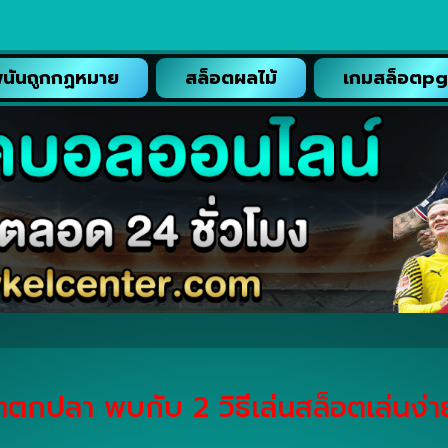
พนันถูกกฏหมาย
สล็อตผลไม้
เกมสล็อตpg
ตตกปลา พบกับ 2 วิธีเล่นสล็อตเล่นง่า