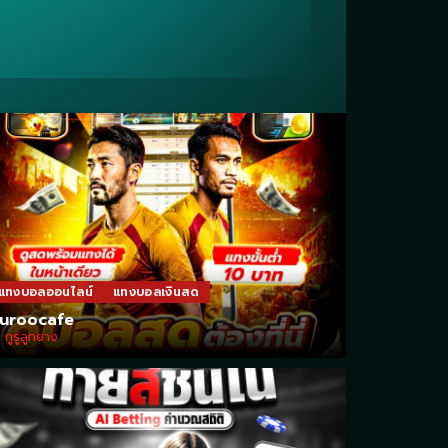
แทงบอลออนไลน์
แทงบอลเงินสด
uroocafe
กูรูลูกยาง