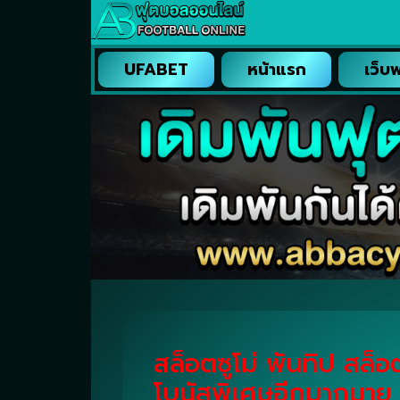
UFABET
หน้าแรก
เว็บ
สล็อตซูโม่ พันทิป สล็อ
โบนัสพิเศษอีกมากมาย