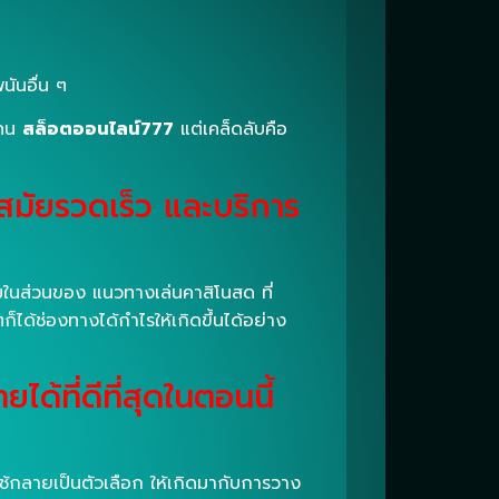
นันอื่น ๆ
กคน
สล็อตออนไลน์777
แต่เคล็ดลับคือ
นสมัยรวดเร็ว และบริการ
มในส่วนของ แนวทางเล่นคาสิโนสด ที่
ก็ได้ช่องทางได้กำไรให้เกิดขึ้นได้อย่าง
ได้ที่ดีที่สุดในตอนนี้
ช้กลายเป็นตัวเลือก ให้เกิดมากับการวาง