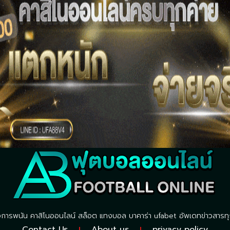
งการพนัน คาสิโนออนไลน์ สล็อต แทงบอล
บาคาร่า ufabet
อัพเดทข่าวสารทุก
Contact Us
About us
privacy policy