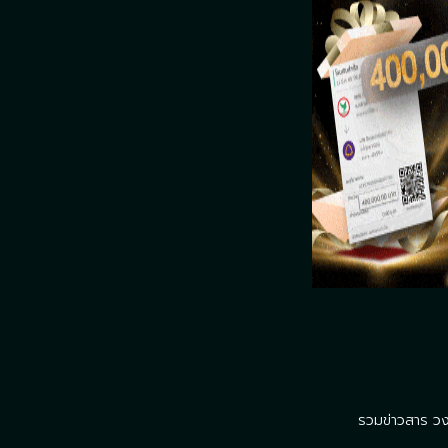
รวมข่าวสาร ว