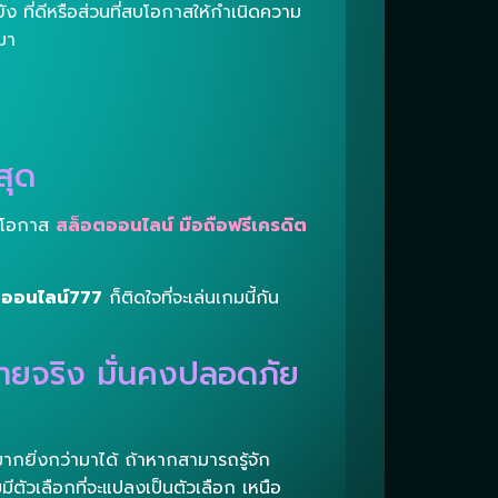
ง ที่ดีหรือส่วนที่สบโอกาสให้กำเนิดความ
มา
สุด
มีโอกาส
สล็อตออนไลน์ มือถือฟรีเครดิต
ตออนไลน์777
ก็ติดใจที่จะเล่นเกมนี้กัน
่ายจริง มั่นคงปลอดภัย
กยิ่งกว่ามาได้ ถ้าหากสามารถรู้จัก
ัวเลือกที่จะแปลงเป็นตัวเลือก เหนือ