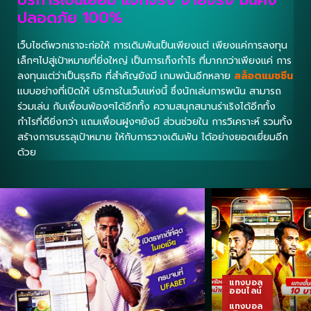
ปลอดภัย 100%
เว็บไซต์พวกเราจะก่อให้ การเดิมพันเป็นเพียงแต่ เพียงแค่การลงทุน
เล็กๆไปสู่เป้าหมายที่ยิ่งใหญ่ เป็นการเก็งกำไร ที่มากกว่าเพียงแค่ การ
ลงทุนแต่ว่าเป็นธุรกิจ ที่สำคัญยังมี เกมพนันอีกหลาย
สล็อตแมชชีน
แบบอย่างที่เปิดให้ บริการในเว็บแห่งนี้ ซึ่งนักเล่นการพนัน สามารถ
ร่วมเล่น กับเพื่อนพ้องๆได้อีกทั้ง ความสนุกสนานร่าเริงได้อีกทั้ง
กำไรที่ดียิ่งกว่า แถมเพื่อนฝูงๆยังมี ส่วนช่วยใน การวิเคราะห์ รวมทั้ง
สร้างการบรรลุเป้าหมาย ให้กับการวางเดิมพัน ได้อย่างยอดเยี่ยมอีก
ด้วย
แทงบอล
ออนไลน์
แทงบอล