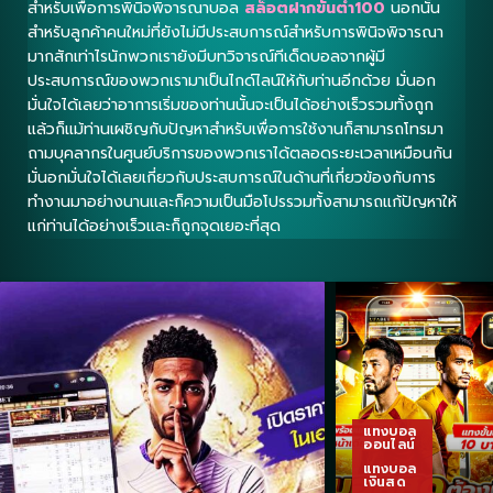
สำหรับเพื่อการพินิจพิจารณาบอล
สล็อตฝากขั้นต่ำ100
นอกนั้น
สำหรับลูกค้าคนใหม่ที่ยังไม่มีประสบการณ์สำหรับการพินิจพิจารณา
มากสักเท่าไรนักพวกเรายังมีบทวิจารณ์ทีเด็ดบอลจากผู้มี
ประสบการณ์ของพวกเรามาเป็นไกด์ไลน์ให้กับท่านอีกด้วย มั่นอก
มั่นใจได้เลยว่าอาการเริ่มของท่านนั้นจะเป็นได้อย่างเร็วรวมทั้งถูก
แล้วก็แม้ท่านเผชิญกับปัญหาสำหรับเพื่อการใช้งานก็สามารถโทรมา
ถามบุคลากรในศูนย์บริการของพวกเราได้ตลอดระยะเวลาเหมือนกัน
มั่นอกมั่นใจได้เลยเกี่ยวกับประสบการณ์ในด้านที่เกี่ยวข้องกับการ
ทำงานมาอย่างนานและก็ความเป็นมือโปรรวมทั้งสามารถแก้ปัญหาให้
แก่ท่านได้อย่างเร็วและก็ถูกจุดเยอะที่สุด
แทงบอล
ออนไลน์
แทงบอล
เงินสด