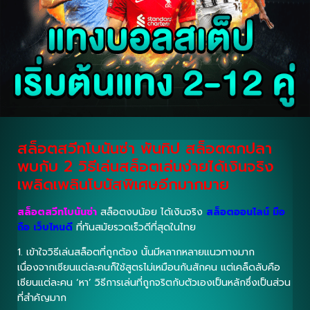
สล็อตสวีทโบนันซ่า พันทิป สล็อตตกปลา
พบกับ 2 วิธีเล่นสล็อตเล่นง่ายได้เงินจริง
เพลิดเพลินโบนัสพิเศษอีกมากมาย
สล็อตสวีทโบนันซ่า
สล็อตงบน้อย ได้เงินจริง
สล็อตออนไลน์ มือ
ถือ เว็บไหนดี
ที่ทันสมัยรวดเร็วดีที่สุดในไทย
1. เข้าใจวิธีเล่นสล็อตที่ถูกต้อง นั้นมีหลากหลายแนวทางมาก
เนื่องจากเซียนแต่ละคนก็ใช้สูตรไม่เหมือนกันสักคน แต่เคล็ดลับคือ
เซียนแต่ละคน ‘หา’ วิธีการเล่นที่ถูกจริตกับตัวเองเป็นหลักซึ่งเป็นส่วน
ที่สำคัญมาก