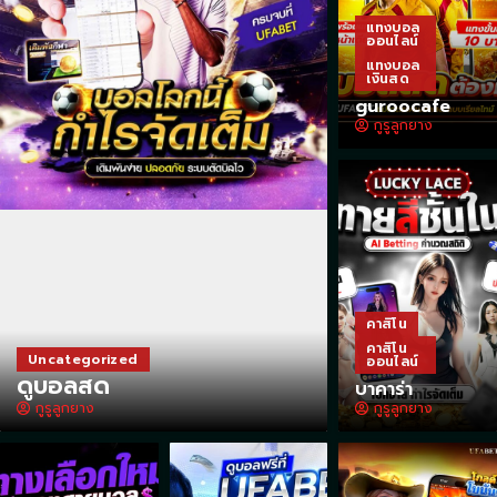
แทงบอล
ออนไลน์
แทงบอล
เงินสด
guroocafe
กูรูลูกยาง
คาสิโน
คาสิโน
Uncategorized
ออนไลน์
ดูบอลสด
บาคาร่า
กูรูลูกยาง
กูรูลูกยาง