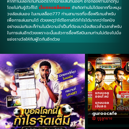
หากท่านเลือกเกมที่มีอัตราการจ่ายเส้นที่น้อยๆ อาจก่อให้ท่านขาดทุน
โดยไม่ทันรู้ตัวก็ได้
เว็บตรงสล็อตxo
ถ้าเกิดท่านไม่ได้อยากที่จะหมุน
วงล้อเล่นเอง ในเกมสล็อต777 ท่านสามารถที่จะซื้อฟรีเกมสำหรับ
เพื่อการเล่นแทนได้ ด้วยเหตุว่าได้โอกาสได้กำไรได้มากกว่าโชคปัง
อย่างแน่แท้และก็ท่านไมมีความจำเป็นที่ต้องมานั่งเสียเวล่ำเวลาสำหรับ
ในการเล่นอีกด้วยเพราะฉะนั้นแล้วการซื้อฟรีสปินเกมท่านไม่ต้องไปนั่ง
แย่งรางวัลให้กับผู้ใดกันอีกด้วย
แทงบอล
ออนไลน์
แทงบอล
เงินสด
guroocafe
กูรูลูกยาง