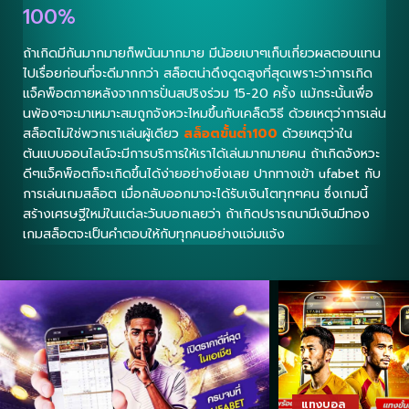
100%
ถ้าเกิดมีกันมากมายก็พนันมากมาย มีน้อยเบาๆเก็บเกี่ยวผลตอบแทน
ไปเรื่อยก่อนที่จะดีมากกว่า สล็อตน่าดึงดูดสูงที่สุดเพราะว่าการเกิด
แจ็คพ็อตภายหลังจากการปั่นสปริงร่วม 15-20 ครั้ง แม้กระนั้นเพื่อ
นพ้องๆจะมาเหมาะสมถูกจังหวะไหมขึ้นกับเคล็ดวิธี ด้วยเหตุว่าการเล่น
สล็อตไม่ใช่พวกเราเล่นผู้เดียว
สล็อตขั้นต่ำ100
ด้วยเหตุว่าใน
ต้นแบบออนไลน์จะมีการบริการให้เราได้เล่นมากมายคน ถ้าเกิดจังหวะ
ดีๆแจ็คพ็อตก็จะเกิดขึ้นได้ง่ายอย่างยิ่งเลย ปากทางเข้า ufabet กับ
การเล่นเกมสล็อต เมื่อกลับออกมาจะได้รับเงินโตทุกๆคน ซึ่งเกมนี้
สร้างเศรษฐีใหม่ในแต่ละวันบอกเลยว่า ถ้าเกิดปรารถนามีเงินมีทอง
เกมสล็อตจะเป็นคำตอบให้กับทุกคนอย่างแจ่มแจ้ง
แทงบอล