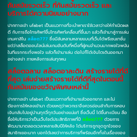
ทันสมัยรวดเร็ว ที่ทันสมัยรวดเร็ว และ
บริการได้ความนิยมอย่างมาก
ปากทางเข้า ufabet เป็นแนวทางที่จะนำพาเราใช้เวลาว่างให้กำเนิดผล
ดี กับการถือโทรศัพท์ขึ้นโทรศัพท์เคลื่อนที่ขึ้นมา แล้วก็เข้ามาสู่การเล่น
เกมคาสิโน
สล็อต777
ซึ่งมีล้นหลามหลายแบบที่เว็บได้พรีเซนเทชั่น
แต่ว่าสล็อตออนไลน์เล่นเกมอันดับที่หนึ่งที่ผู้คนจำนวนมากพอใจพนัน
ในทีแรกกระทั่งพอใจ แล้วก็เข้ามาเล่น ต่อไปก็ได้เงินโตเดินออกมา
อย่างสง่า ภายหลังการเล่นทุกหน
สล็อตฉลาม สล็อตอาละดิน สร้างรายได้ที่ดี
ที่สุด เล่นง่ายสร้างรายได้ที่ดีที่สุดในตอนนี้
ทันสมัยของขวัญพิเศษเหล่า​นี้
ปากทางเข้า ufabet เป็นแนวทางที่เข้ามาแล้วออกยาก และไม่
ต้องการให้หลงเข้ามา ด้วยเหตุว่าพวกเราจึงควรอ่อนล้ากับการหอบ
เงินกลับไปอยู่บ้านทุกวี่ทุกวันอย่างแน่แท้ ซึ่งเว็บนี้ ได้ขึ้นทะเบียน ลือ
ชื่อให้บริการว่าเป็นเว็บไซต์ประสิทธิภาพที่ปี
สล็อต777
ด้วยการ
พัฒนามาตลอดเวลาหลายสิบปีให้หลัง ได้บริการถูกจุดถูกใจของ
สมาชิกเยอะมาก บอกได้เลยว่าการบริการที่พร้อมอีกทั้งในเรื่องของ