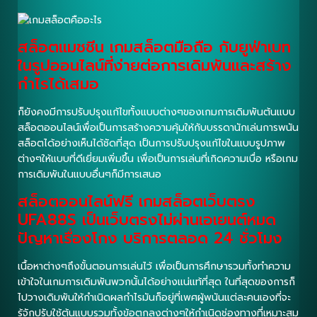
สล็อตแมชชีน เกมสล็อตมือถือ กับยูฟ่าเบท
ในรูปออนไลน์ที่ง่ายต่อการเดิมพันและสร้าง
กำไรได้เสมอ
ก็ยังคงมีการปรับปรุงแก้ไขทั้งแบบต่างๆของเกมการเดิมพันต้นแบบ
สล็อตออนไลน์เพื่อเป็นการสร้างความคุ้มให้กับบรรดานักเล่นการพนัน
สล็อตได้อย่างเห็นได้ชัดที่สุด เป็นการปรับปรุงแก้ไขในแบบรูปภาพ
ต่างๆให้แบบที่ดีเยี่ยมเพิ่มขึ้น เพื่อเป็นการเล่นที่เกิดความเบื่อ หรือเกม
การเดิมพันในแบบอื่นๆก็มีการเสนอ
สล็อตออนไลน์ฟรี เกมสล็อตเว็บตรง
UFA88S เป็นเว็บตรงไม่ผ่านเอเยนต์หมด
ปัญหาเรื่องโกง บริการตลอด 24 ชั่วโมง
เนื้อหาต่างๆถึงขั้นตอนการเล่นไว้ เพื่อเป็นการศึกษารวมทั้งทำความ
เข้าใจในเกมการเดิมพันพวกนั้นได้อย่างแน่แท้ที่สุด ในที่สุดของการก็
ไปวางเดิมพันให้กำเนิดผลกำไรมันก็อยู่ที่เพศผู้พนันแต่ละคนเองที่จะ
รู้จักปรับใช้ต้นแบบรวมทั้งข้อตกลงต่างๆให้กำเนิดช่องทางที่เหมาะสม