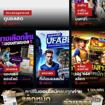
คาสิโน
คาสิโน
Uncategorized
ออนไลน์
ดูบอลสด
บาคาร่า
กูรูลูกยาง
กูรูลูกยาง
สล็อต
แทงบอล
ออนไลน์
แทงบอล
แทงบอล
big 666
ออนไลน์
ทีเด็ดบอลสเต็ป
สล็อต
admin
admin
admin