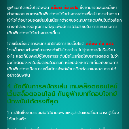
ยูฟ่าเบทโดยเว็บไซต์พนัน
สล็อต คือ อะไร
ซึ่งสามารถเสนอเนื้อหา
ต่างๆของเกมการเดิมพันต่างๆได้อย่างกระจ่างเพื่อเป็นการทำความ
เข้าใจได้อย่างยอดเยี่ยมในเนื้อหาต่างๆของเกมการเดิมพันในตัวเลือก
ต่างๆได้อย่างมีคุณภาพที่สุดเพื่อมีการได้เปรียบใน การเล่นเกมการ
เดิมพันต่างๆได้อย่างยอดเยี่ยม
โดยเริ่มตั้งแต่การสมัครเข้าใช้บริการกับเว็บไซต์
สล็อต คือ อะไร
โดยขั้นตอนต่างๆก็สามารถทำเป็นโดยง่าย ไม่ยุ่งยากสลับซับซ้อน
อะไร แล้วก็ยังคงมีผู้ให้บริการระดับมือโปรที่รอให้บริการตลอด ไม่ว่า
จะกำเนิดปัญหาในขั้นตอนใดตามที หรือมีปัญหาใดๆเกี่ยวกับเกมการ
เดิมพันต่างๆก็สามารถที่จะโทรศัพท์เข้ามาติดต่อมาและสอบถามได้
อย่างฉับพลัน
4 ข้อดีในการสมัครเล่น เกมสล็อตออนไลน์
เว็บสล็อตออนไลน์ กับยูฟ่าเบทที่ตอบโจทย์
นักพนันได้ตรงที่สุด
1. คาสิโนซึ่งสามารถเล่นได้ง่ายเพราะเหตุว่าต้นแบบซึ่งสามารถรู้เรื่อง
ได้อย่างเร็ว