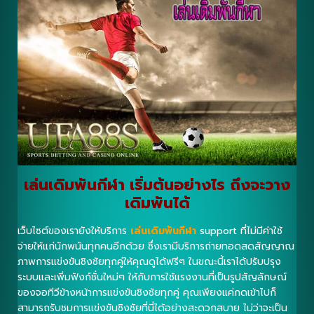
เล่นเดิมพันกีฬา เริ่มต้นอย่างไร ถึงจะวาง
เดิมพันได้
เว็บไซต์ของเรายังให้บริการ
เล่นเดิมพันกีฬา
support ที่ไม่มีค่าใช้
จ่ายให้แก่นักพนันทุกคนอีกด้วย ซึ่งเรามีบริการถ่ายทอดสดสัญญาณ
ภาพการแข่งขันชิงชัยทุกคู่ให้คุณดูได้ฟรีๆ ในขณะนี้เราได้ปรับปรุง
ระบบและเพิ่มฟังก์ชั่นใหม่ๆ ให้กับการใช้แรงงานที่เป็นรูปสัญลักษณ์
ของจอทีวีข้างหน้าการแข่งขันชิงชัยทุกคู่ คุณเพียงแค่กดเข้าไปก็
สามารถรับชมการแข่งขันชิงชัยที่นี่ได้อย่างสะดวกสบาย ไม่ว่าจะเป็น