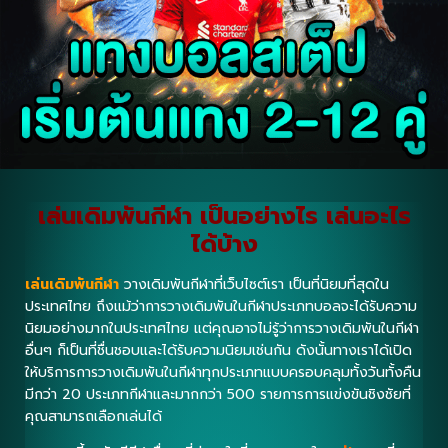
เล่นเดิมพันกีฬา เป็นอย่างไร เล่นอะไร
ได้บ้าง
เล่นเดิมพันกีฬา
วางเดิมพันกีฬาที่เว็บไซต์เรา เป็นที่นิยมที่สุดใน
ประเทศไทย ถึงแม้ว่าการวางเดิมพันในกีฬาประเภทบอลจะได้รับความ
นิยมอย่างมากในประเทศไทย แต่คุณอาจไม่รู้ว่าการวางเดิมพันในกีฬา
อื่นๆ ก็เป็นที่ชื่นชอบและได้รับความนิยมเช่นกัน ดังนั้นทางเราได้เปิด
ให้บริการการวางเดิมพันในกีฬาทุกประเภทแบบครอบคลุมทั้งวันทั้งคืน
มีกว่า 20 ประเภทกีฬาและมากกว่า 500 รายการการแข่งขันชิงชัยที่
คุณสามารถเลือกเล่นได้