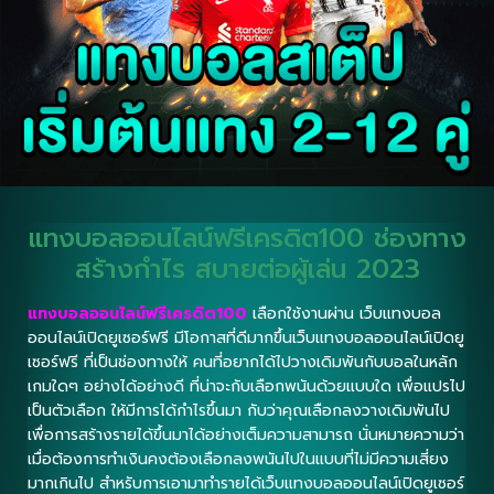
แทงบอลออนไลน์ฟรีเครดิต100 ช่องทาง
สร้างกำไร สบายต่อผู้เล่น 2023
แทงบอลออนไลน์ฟรีเครดิต100
เลือกใช้งานผ่าน เว็บแทงบอล
ออนไลน์เปิดยูเซอร์ฟรี มีโอกาสที่ดีมากขึ้นเว็บแทงบอลออนไลน์เปิดยู
เซอร์ฟรี ที่เป็นช่องทางให้ คนที่อยากได้ไปวางเดิมพันกับบอลในหลัก
เกมใดๆ อย่างได้อย่างดี ที่น่าจะกับเลือกพนันด้วยแบบใด เพื่อแปรไป
เป็นตัวเลือก ให้มีการได้กำไรขึ้นมา กับว่าคุณเลือกลงวางเดิมพันไป
เพื่อการสร้างรายได้ขึ้นมาได้อย่างเต็มความสามารถ นั่นหมายความว่า
เมื่อต้องการทำเงินคงต้องเลือกลงพนันไปในแบบที่ไม่มีความเสี่ยง
มากเกินไป สำหรับการเอามาทำรายได้เว็บแทงบอลออนไลน์เปิดยูเซอร์