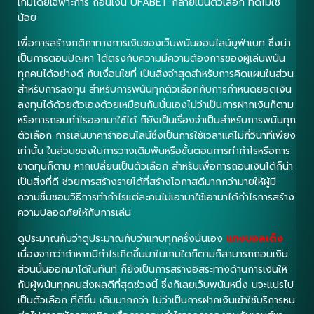
เกมโดยเฉพาะการ ถอนเงิน UFABET กลายเป็นตัวเลือก ที่ดีไม่ใช่
น้อย
เพื่อการสร้างกติกาทางการเงินของเว็บพนันออนไลน์ยูฟ่าเบท ซึ่งน่า
เป็นการตอบปัญหา ได้ตรงกับความมีความต้องการของผู้เล่นพนัน
ทุกคนได้อย่างดี กับเงื่อนไขที่ เป็นสิ่งจำสุดสำหรับการคิดแผนในส่วน
สำหรับการลงทุน สำหรับการพนันทุกตัวเลือกกับการกำหนดยอดเงิน
ลงทุนได้ด้วยตัวเองด้วยเหมือนกันนั่นเองไม่ว่าเป็นการฝากเงินก็ตาม
หรือการถอนกำไรออกมาใช้ได้ ก็ยังเป็นเรื่องจำเป็นสำหรับการพนันทุก
ตัวเลือก การเล่นบาคาร่าออนไลน์ซึ่งเป็นการใช้เวลาแค่ไม่กี่วินาทีเพียง
เท่านั้น ในส่วนของในการวางเดิมพันหรือขั้นตอนการทำกำไรหรือการ
ขาดทุนก็ตาม หากเปลี่ยนเป็นตัวเลือก สำหรับเพื่อการถอนเงินได้ก็น่า
เป็นสิ่งที่ดี ช่วยการสร้างรายได้ที่สร้างโอกาสดีมากกว่ามายให้ผู้มี
ความชื่นชอบวิธีการทำกำไรแต่ละคนไม่เอามาใช้เอามาได้กำไรการสร้าง
ความปลอดภัยให้กับการเล่น
ดูประมาณกับว่าดูประมาณกับว่าแทบทุกครั้งนั่นเอง
แทงบอลเต็ง
เนื่องจากว่าถ้าหากมีกำไรเกิดขึ้นมาในเกมใดก็ตามก็สามารถถอนเงิน
ส่วนนั้นออกมาได้ในทันที ก็ยังเป็นการสร้างอิสระทางด้านการเงินให้
กับผู้พนันทุกคนส่งผลดีที่สุดช่วงนี้ ซึ่งก็เลยเว็บพนันหนึ่ง นจะแปรไป
เป็นตัวเลือก ที่ดีขึ้น เดิมมากกว่า ไม่ว่าเป็นการฝากเงินเข้าใช้บริการหน