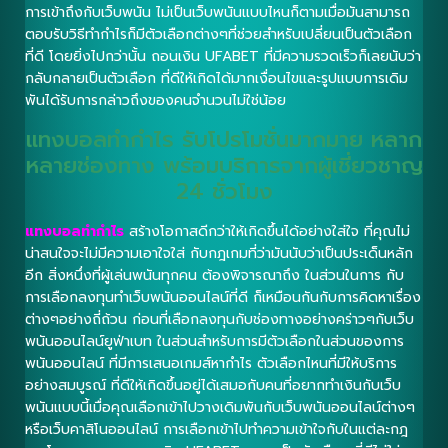
การเข้าถึงกับเว็บพนัน ไม่เป็นเว็บพนันแบบไหนก็ตามเมื่อมันสามารถ
ตอบรับวิธีทำกำไรก็มีตัวเลือกต่างๆที่ช่วยสำหรับเปลี่ยนเป็นตัวเลือก
ที่ดี โดยยิ่งไปกว่านั้น ถอนเงิน UFABET ที่มีความรวดเร็วก็เลยนับว่า
กลับกลายเป็นตัวเลือก ที่ดีให้เกิดได้มากเงื่อนไขและรูปแบบการเดิม
พันได้รับการกล่าวถึงของคนจำนวนไม่ใช่น้อย
แทงบอลทำกำไร รับโปรโมชั่นมากมาย หลาก
หลายช่องทาง พร้อมบริการจากผู้เชี่ยวชาญ
24 ชั่วโมง
แทงบอลทำกำไร
สร้างโอกาสดีกว่าให้เกิดขึ้นได้อย่างใส่ใจ ที่คุณไม่
น่าสนใจจะไม่มีความเอาใจใส่ กับกฎเกมที่ว่ามันนับว่าเป็นประเด็นหลัก
อีก สิ่งหนึ่งที่ผู้เล่นพนันทุกคน ต้องพิจารณาถึง ในส่วนในการ กับ
การเลือกลงทุนทำเว็บพนันออนไลน์ที่ดี ก็เหมือนกันกับการคิดหาเรื่อง
ต่างๆอย่างถี่ถ้วน ก่อนที่เลือกลงทุนกับช่องทางอย่างคร่าวๆกับเว็บ
พนันออนไลน์ยูฟ่าเบท ในส่วนสำหรับการมีตัวเลือกในส่วนของการ
พนันออนไลน์ ที่มีการเสนอเกมส์หากำไร ตัวเลือกไหนที่มีให้บริการ
อย่างสมบูรณ์ ที่ดีให้เกิดขึ้นอยู่ได้เสมอกับคนที่อยากทำเงินกับเว็บ
พนันแบบนี้เมื่อคุณเลือกเข้าไปวางเดิมพันกับเว็บพนันออนไลน์ต่างๆ
หรือเว็บคาสิโนออนไลน์ การเลือกเข้าไปทำความเข้าใจกับในแต่ละกฎ