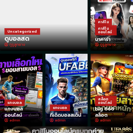
คาสิโน
คาสิโน
Uncategorized
ออนไลน์
ดูบอลสด
บาคาร่า
กูรูลูกยาง
กูรูลูกยาง
สล็อต
แทงบอล
ออนไลน์
แทงบอล
แทงบอล
big 666
ออนไลน์
ทีเด็ดบอลสเต็ป
สล็อต
admin
admin
admin