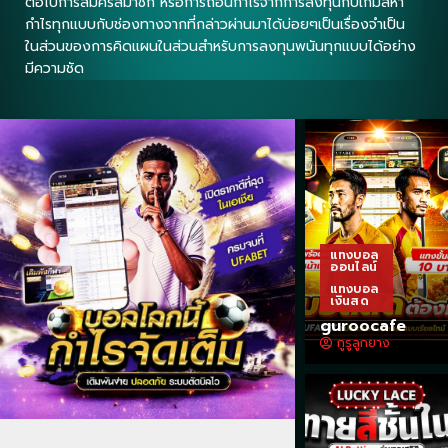
ต่อไปการสมัครสมาชิก หรือการถอนกำไรจากการลงทุนกับเกมส์หา
กำไรทุกแบบกับช่องทางจากที่กล่าวผ่านมาได้บ่อยๆเป็นเรื่องจำเป็น
ในส่วนของการคิดแผนในส่วนสำหรับการลงทุนพนันทุกแบบได้อย่าง
มีความชัด
แทงบอล
ออนไลน์
แทงบอล
เงินสด
guroocafe
กูรูลูกยาง