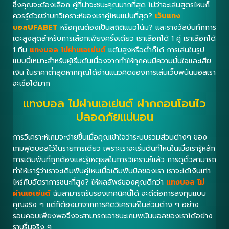
ซึ่งคุณจะต้องเลือก คู่ที่น่าจะชนะคุณมากที่สุด ไม่ว่าจะเล่นสูตรไหนก็
ควรรู้ด้วยว่าบทวิเคราะห์ของเราคู่ไหนแม่นที่สุด?
เว็บแทง
บอลUFABET
หรือคุณต้องเป็นสถิติแนวโน้ม? และรางวัลบันทึกการ
เตะสูงสุดสำหรับการเลือกเพียงครั้งเดียว เราเลือกได้ 1 คู่ เราเลือกได้
1 ทีม
แทงบอล ไม่ผ่านเอเย่นต์
แต้มสูงหรือต่ำก็ได้ การเล่นในรูป
แบบนี้เหมาะสำหรับผู้เริ่มต้นเนื่องจากทำให้ทุกคนมีความมั่นใจและเสีย
เงิน ในราคาต่ำสุดหากคุณได้อ่านแนวคิดของการเล่นเว็บพนันบอลเรา
จะเชื่อได้มาก
แทงบอล ไม่ผ่านเอเย่นต์ ฝากถอนโอนไว
ปลอดภัยแน่นอน
การวิเคราะห์เกมจะง่ายขึ้นเมื่อคุณเข้าใจว่าระบบรวมส่วนต่างๆ ของ
เกมฟุตบอลไว้ในรายการเดียว เพราะเราจะเริ่มต้นที่ไหนในเมื่อเรารู้หลัก
การเดิมพันที่ถูกต้องและรู้เหตุผลในการวิเคราะห์แล้ว การดูตั๋วสามารถ
ทำให้เรารู้ว่าเราจะเดิมพันคู่ไหนเมื่อเดิมพันบิลของเรา เราจะได้เงินเท่า
ไหร่กับอัตราการชนะที่สูง? ให้ผลลัพธ์ของคุณดีกว่า
แทงบอล ไม่
ผ่านเอเย่นต์
ฉันสามารถรับรองเทคนิคนี้ได้ จะดีต่อการลงทุนแบบ
คุณจริง ๆ แต่ก็ต้องมาจากการคิดวิเคราะห์ในส่วนต่าง ๆ อย่าง
รอบคอบเพียงพอจึงจะสามารถเอาชนะเกมพนันบอลของเราได้อย่าง
ราบรื่นจริง ๆ