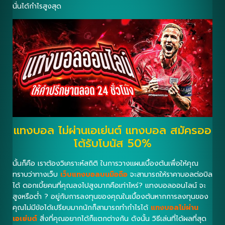
นั่นได้กำไรสูงสุด
แทงบอล ไม่ผ่านเอเย่นต์ แทงบอล สมัครออ
โต้รับโบนัส 50%
นั้นก็คือ เราต้องวิเคราะห์สถิติ ในการวางแผนเบื้องต้นเพื่อให้คุณ
ทราบว่าทางเว็บ
เว็บแทงบอลบนมือถือ
จะสามารถให้ราคาบอลต่อบิล
ได้ ดอกเบี้ยคนที่คุณลงไปสูงมากคือเท่าไหร่? แทงบอลออนไลน์ จะ
สูงหรือต่ำ ? อยู่กับการลงทุนของคุณในเบื้องต้นหากการลงทุนของ
คุณไม่มีข้อได้เปรียบมากนักก็สามารถทำกำไรได้
แทงบอลไม่ผ่าน
เอเย่นต์
สิ่งที่คุณอยากได้ก็แตกต่างกัน ดังนั้น วิธีเล่นที่ได้ผลที่สุด