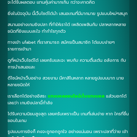
จะได้รับผลตอบ แทนคุ้มค่ามากเกิน กว่าจะคาดคิด
ยิ่งในปัจจุบัน นี้เว็บไซต์ได้นำ เสนอเกมที่มีมากมาย รูปแบบใหม่ๆสนุก
สนานอย่างเกมยิงปลา ที่ทำให้เราได้ เพลิดเพลินกับ ปลาหลากหลาย
ชนิดที่ยิงแบบสะใจ ทำกำไรทุกตัว
ทางเข้า ufabet ที่เราสามารถ สมัครเป็นสมาชิก ได้แบบง่ายๆ
รายการเข้ามา
ดูที่หน้าเว็บไซต์ได้ เลยครับและจะ พบกับ ความตื่นเต้น อลังการ กับ
การนำเสนอและ
ดีไซน์หน้าเว็บอย่าง สวยงาม มีคาสิโนหลาก หลายรูปแบบมาก มาย
หลายชนิดให้
เราเลือกได้อย่างอิสระ
แทงบอลออนไลน์เว็บแทงบอล
แล้วบอกได้
เลยว่า เกมยิงปลานี้กำลัง
ได้รับความนิยมสูงสุด เลยครับเพราะเป็น เกมที่เล่นง่าย หาก ใครที่ชื่น
ชอบในเกม
รูปแบบการยิงก็ คงจะถูกอกถูกใจ อย่างแน่นอน เพราะปลาที่ว่าย เข้า