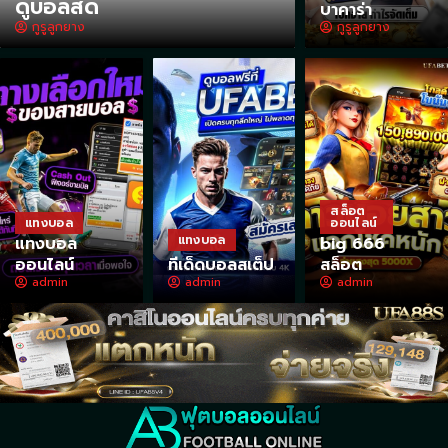
ดูบอลสด
บาคาร่า
กูรูลูกยาง
กูรูลูกยาง
สล็อต
แทงบอล
ออนไลน์
แทงบอล
แทงบอล
big 666
ออนไลน์
ทีเด็ดบอลสเต็ป
สล็อต
admin
admin
admin