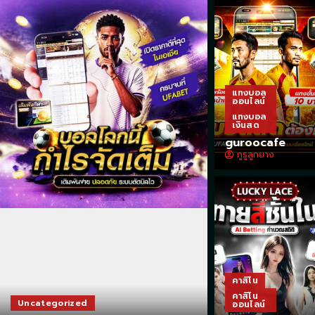
แทงบอล
ออนไลน์
แทงบอล
เงินสด
guroocafe
กูรูลูกยาง
คาสิโน
คาสิโน
Uncategorized
ออนไลน์