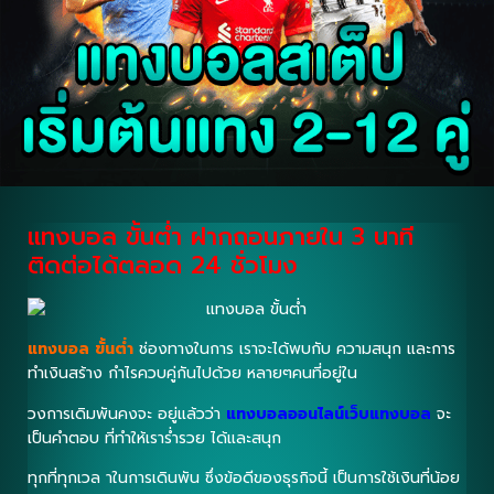
แทงบอล ขั้นต่ำ ฝากถอนภายใน 3 นาที
ติดต่อได้ตลอด 24 ชั่วโมง
แทงบอล ขั้นต่ำ
ช่องทางในการ เราจะได้พบกับ ความสนุก และการ
ทำเงินสร้าง กำไรควบคู่กันไปด้วย หลายๆคนที่อยู่ใน
วงการเดิมพันคงจะ อยู่แล้วว่า
แทงบอลออนไลน์เว็บแทงบอล
จะ
เป็นคำตอบ ที่ทำให้เราร่ำรวย ได้และสนุก
ทุกที่ทุกเวล าในการเดินพัน ซึ่งข้อดีของธุรกิจนี้ เป็นการใช้เงินที่น้อย