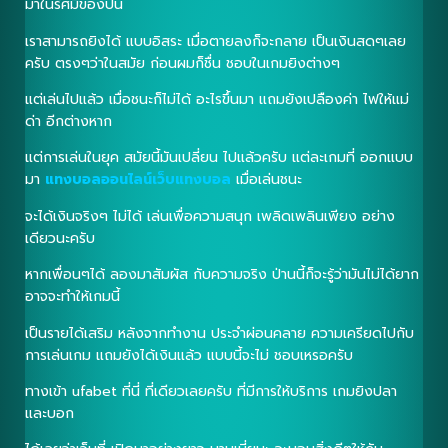
มาในรัศมีของปืน
เราสามารถยิงได้ แบบอิสระ เมื่อตายลงก็จะกลาย เป็นเงินสดๆเลย
ครับ ตรงๆว่าในสมัย ก่อนผมก็ชื่น ชอบในเกมยิงต่างๆ
แต่เล่นไปแล้ว เมื่อชนะก็ไม่ได้ อะไรขึ้นมา แถมยังเปลืองค่า ไฟให้แม่
ด่า อีกต่างหาก
แต่การเล่นในยุค สมัยนี้มันเปลี่ยน ไปแล้วครับ แต่ละเกมที่ ออกแบบ
มา
แทงบอลออนไลน์เว็บแทงบอล
เมื่อเล่นชนะ
จะได้เงินจริงๆ ไม่ได้ เล่นเพื่อความสนุก เพลิดเพลินเพียง อย่าง
เดียวนะครับ
หากเพื่อนๆได้ ลองมาสัมผัส กับความจริง ป่านนี้ก็จะรู้ว่ามันไม่ได้ยาก
อาจจะทำให้เกมนี้
เป็นรายได้เสริม หลังจากทำงาน ประจำผ่อนคลาย ความเครียดไปกับ
การเล่นเกม แถมยังได้เงินแล้ว แบบนี้จะไม่ ชอบเหรอครับ
ทางเข้า ufabet ที่นี่ ที่เดียวเลยครับ ที่มีการให้บริการ เกมยิงปลา
และบอก