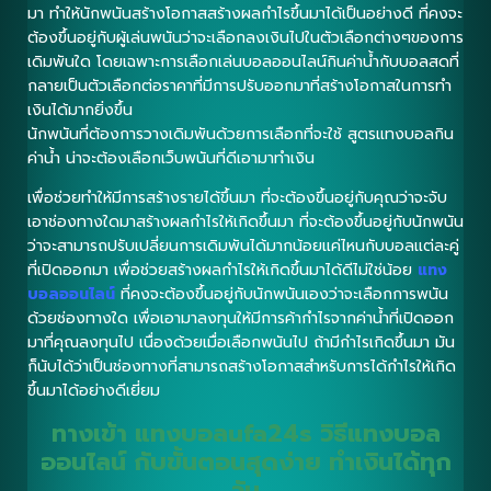
มา ทำให้นักพนันสร้างโอกาสสร้างผลกำไรขึ้นมาได้เป็นอย่างดี ที่คงจะ
ต้องขึ้นอยู่กับผู้เล่นพนันว่าจะเลือกลงเงินไปในตัวเลือกต่างๆของการ
เดิมพันใด โดยเฉพาะการเลือกเล่นบอลออนไลน์กินค่าน้ำกับบอลสดที่
กลายเป็นตัวเลือกต่อราคาที่มีการปรับออกมาที่สร้างโอกาสในการทำ
เงินได้มากยิ่งขึ้น
นักพนันที่ต้องการวางเดิมพันด้วยการเลือกที่จะใช้ สูตรแทงบอลกิน
ค่าน้ำ น่าจะต้องเลือกเว็บพนันที่ดีเอามาทำเงิน
เพื่อช่วยทำให้มีการสร้างรายได้ขึ้นมา ที่จะต้องขึ้นอยู่กับคุณว่าจะจับ
เอาช่องทางใดมาสร้างผลกำไรให้เกิดขึ้นมา ที่จะต้องขึ้นอยู่กับนักพนัน
ว่าจะสามารถปรับเปลี่ยนการเดิมพันได้มากน้อยแค่ไหนกับบอลแต่ละคู่
ที่เปิดออกมา เพื่อช่วยสร้างผลกำไรให้เกิดขึ้นมาได้ดีไม่ใช่น้อย
แทง
บอลออนไลน์
ที่คงจะต้องขึ้นอยู่กับนักพนันเองว่าจะเลือกการพนัน
ด้วยช่องทางใด เพื่อเอามาลงทุนให้มีการค้ากำไรจากค่าน้ำที่เปิดออก
มาที่คุณลงทุนไป เนื่องด้วยเมื่อเลือกพนันไป ถ้ามีกำไรเกิดขึ้นมา มัน
ก็นับได้ว่าเป็นช่องทางที่สามารถสร้างโอกาสสำหรับการได้กำไรให้เกิด
ขึ้นมาได้อย่างดีเยี่ยม
ทางเข้า แทงบอลufa24s วิธีแทงบอล
ออนไลน์ กับขั้นตอนสุดง่าย ทำเงินได้ทุก
วัน