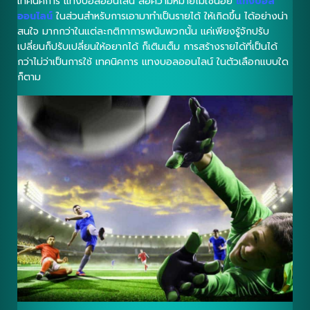
เทคนิคการ แทงบอลออนไลน์ สื่อความหมายไม่ใช่น้อย
แทงบอล
ออนไลน์
ในส่วนสำหรับการเอามาทำเป็นรายได้ ให้เกิดขึ้น ได้อย่างน่า
สนใจ มากกว่าในแต่ละกติกาการพนันพวกนั้น แค่เพียงรู้จักปรับ
เปลี่ยนก็ปรับเปลี่ยนให้อยากได้ ก็เติมเต็ม การสร้างรายได้ที่เป็นได้
กว่าไม่ว่าเป็นการใช้ เทคนิคการ แทงบอลออนไลน์ ในตัวเลือกแบบใด
ก็ตาม