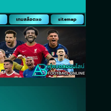
เกมสล็อตxo
sitemap