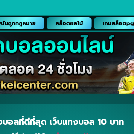
พนันถูกกฏหมาย
สล็อตผลไม้
เกมสล็อตpg
อลที่ดีที่สุด เว็บแทงบอล 10 บาท