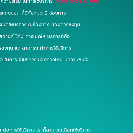
มี ความริเริ่ม ในการใช้บริการ
เว็บแทงบอล 10 บาท
ารแทงบอล ก็มีทั้งหมด 2 ช่องทาง
การเปิดให้บริการ ในช่องทาง ของการลงทุน
นที่ ได้มี การเปิดให้ บริการก็คือ
รลงทุน และสามารถ ทำการใช้บริการ
 ในการ ใช้บริการ ช่องทางไหน มีความสนใจ
ต่อการใช้บริการ เราก็สามารถเลือกใช้บริการ