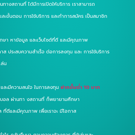
นทางสถานที่ ได้มีการเปิดให้บริการ เราสามารถ
และขั้นตอน การใช้บริการ และทำการสมัคร เป็นสมาชิก
กษา หาข้อมูล และเว็บไซต์ที่ดี และมีคุณภาพ
ีโอกาส ประสบความสำเร็จ ต่อการลงทุน และ การใช้บริการ
เล่น
น และมีความสนใจ ในการลงทุน
ฝากขั้นต่ำ 10 บาท
งบอล ผ่านทา งสถานที่ ก็พยายามศึกษา
ี่ดีและมีคุณภาพ เพื่อเราจะ มีโอกาส
ำไร กลับคืนมา ตามความต้องการ ที่ผู้เล่นและ