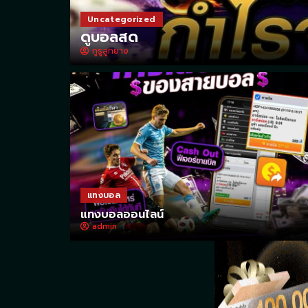
Uncategorized
ดูบอลสด
กูรูลูกยาง
แทงบอล
แทงบอลออนไลน์
admin