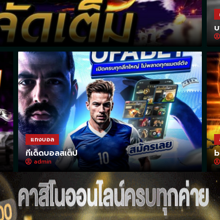
บ
แทงบอล
ทีเด็ดบอลสเต็ป
b
admin